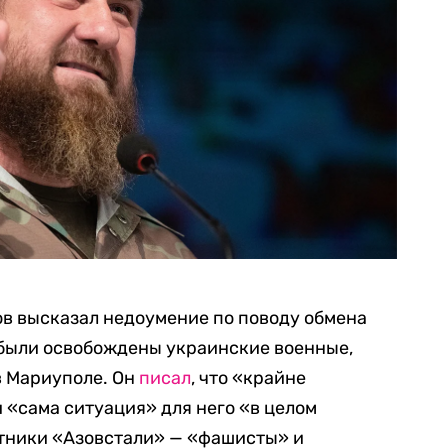
ов высказал недоумение по поводу обмена
 были освобождены украинские военные,
в Мариуполе. Он
писал
, что «крайне
«сама ситуация» для него «в целом
итники «Азовстали» — «фашисты» и