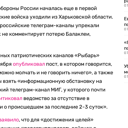
р
07
бороны России началась еще в первой
ские войска уходили из Харьковской области.
Е
п
ороссийские телеграм-каналы упрекали
07
ак не комментирует потерю Балаклеи,
«
п
07
рных патриотических каналов «Рыбарь»
тября
опубликовал
пост, в котором говорится,
У
м
можно молчать и не говорить ничего», а также
07
 взять «информационную обстановку на
кий телеграм-канал МИГ, у которого почти
итиковал
ведомство за отсутствие в
 о происшедшем за последние 2-3 суток».
заявило
, что для «достижения целей»