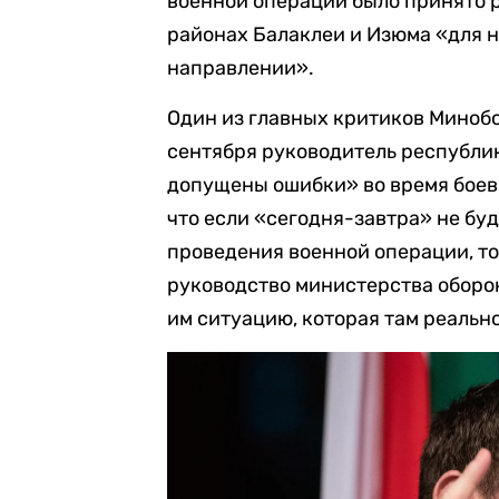
военной операции было принято 
районах Балаклеи и Изюма «для 
направлении».
Один из главных критиков Минобо
сентября руководитель республик
допущены ошибки» во время боев 
что если «сегодня-завтра» не бу
проведения военной операции, то
руководство министерства оборон
им ситуацию, которая там реальн