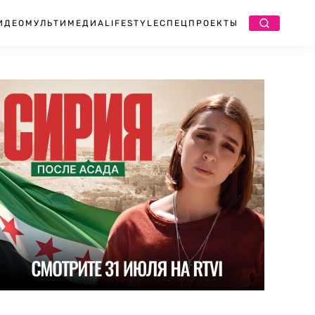
ИДЕО
МУЛЬТИМЕДИА
LIFESTYLE
СПЕЦПРОЕКТЫ