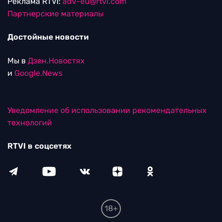
Реклама RTVI:
adv-eu@rtvi.com
Партнерские материалы
Достойные новости
Мы в
Дзен.Новостях
и
Google.News
Уведомление об использовании рекомендательных
технологий
RTVI в соцсетях
18+