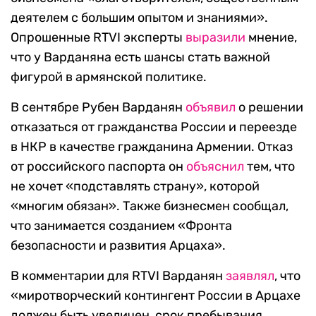
деятелем с большим опытом и знаниями».
Опрошенные RTVI эксперты
выразили
мнение,
что у Варданяна есть шансы стать важной
фигурой в армянской политике.
В сентябре Рубен Варданян
объявил
о решении
отказаться от гражданства России и переезде
в НКР в качестве гражданина Армении. Отказ
от российского паспорта он
объяснил
тем, что
не хочет «подставлять страну», которой
«многим обязан». Также бизнесмен сообщал,
что занимается созданием «Фронта
безопасности и развития Арцаха».
В комментарии для RTVI Варданян
заявлял
, что
«миротворческий контингент России в Арцахе
должен быть увеличен, срок пребывания