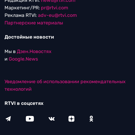
Редакция RTVI:
news@rtvi.com
Маркетинг/PR:
pr@rtvi.com
Реклама RTVI:
adv-eu@rtvi.com
Партнерские материалы
Достойные новости
Мы в
Дзен.Новостях
и
Google.News
Уведомление об использовании рекомендательных
технологий
RTVI в соцсетях