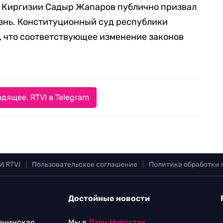
 Киргизии Садыр Жапаров публично призвал
знь. Конституционный суд республики
л, что соответствующее изменение законов
дящее. RTVI в Telegram
И RTVI
|
Пользовательское соглашение
|
Политика обработки
Достойные новости
Ленинская
Мы в
Дзен.Новостях