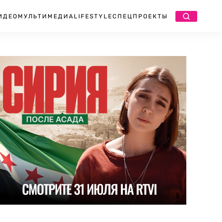
ИДЕО
МУЛЬТИМЕДИА
LIFESTYLE
СПЕЦПРОЕКТЫ