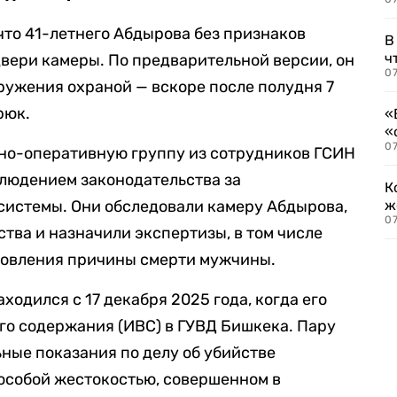
что 41-летнего Абдырова без признаков
В
ч
вери камеры. По предварительной версии, он
07
аружения охраной — вскоре после полудня 7
рюк.
«
«
07
нно-оперативную группу из сотрудников ГСИН
блюдением законодательства за
К
истемы. Они обследовали камеру Абдырова,
ж
0
тва и назначили экспертизы, в том числе
новления причины смерти мужчины.
одился с 17 декабря 2025 года, когда его
го содержания (ИВС) в ГУВД Бишкека. Пару
ьные показания по делу об убийстве
особой жестокостью, совершенном в