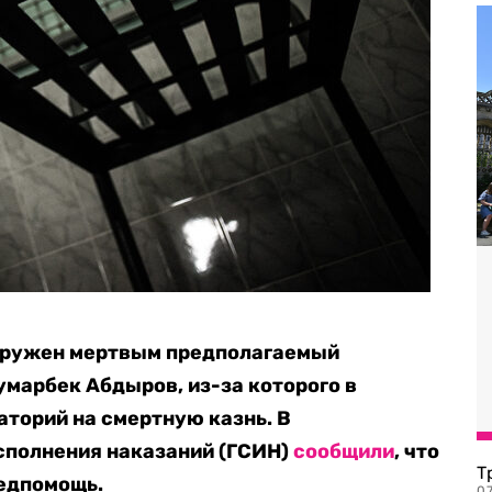
аружен мертвым предполагаемый
марбек Абдыров, из-за которого в
аторий на смертную казнь. В
сполнения наказаний (ГСИН)
сообщили
, что
Т
медпомощь.
07