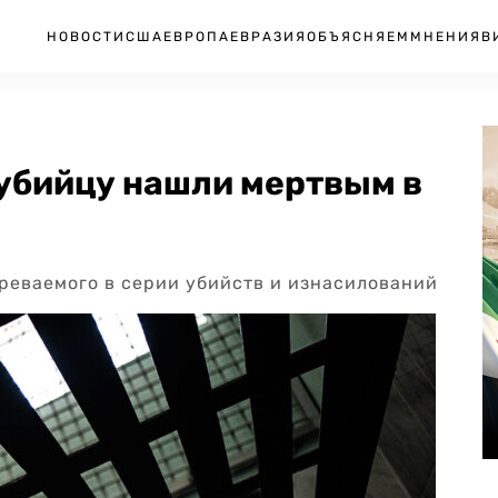
НОВОСТИ
США
ЕВРОПА
ЕВРАЗИЯ
ОБЪЯСНЯЕМ
МНЕНИЯ
В
убийцу нашли мертвым в
реваемого в серии убийств и изнасилований