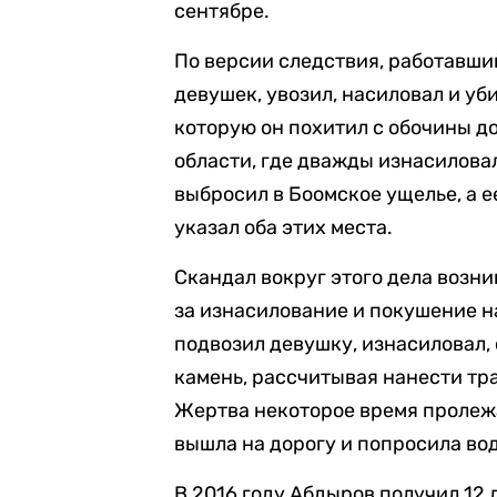
сентябре.
По версии следствия, работавши
девушек, увозил, насиловал и уб
которую он похитил с обочины д
области, где дважды изнасилова
выбросил в Боомское ущелье, а е
указал оба этих места.
Скандал вокруг этого дела возни
за изнасилование и покушение н
подвозил девушку, изнасиловал, 
камень, рассчитывая нанести тра
Жертва некоторое время пролежа
вышла на дорогу и попросила вод
В 2016 году Абдыров получил 12 