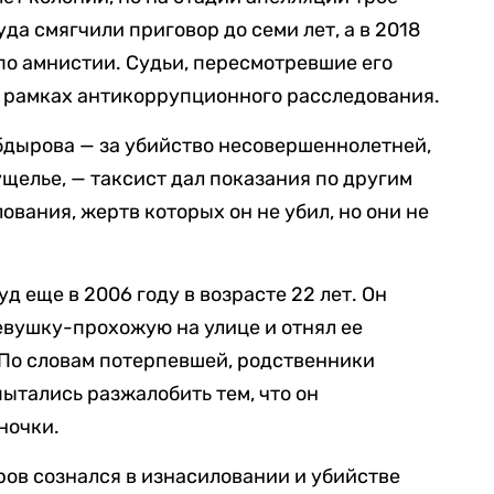
да смягчили приговор до семи лет, а в 2018
по амнистии. Судьи, пересмотревшие его
 в рамках антикоррупционного расследования.
бдырова — за убийство несовершеннолетней,
ущелье, — таксист дал показания по другим
вания, жертв которых он не убил, но они не
д еще в 2006 году в возрасте 22 лет. Он
евушку-прохожую на улице и отнял ее
 По словам потерпевшей, родственники
ытались разжалобить тем, что он
ночки.
ров сознался в изнасиловании и убийстве