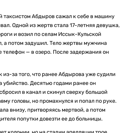
й таксистом Абдыров сажал к себе в машину
ивал. Одной из жертв стала 17-летняя девушка,
ороги и возил по селам Иссык-Кульской
л, а потом задушил. Тело жертвы мужчина
е телефон — в озеро. После задержания он
к из-за того, что ранее Абдырова уже судили
а убийство. Десятью годами ранее он
сбросил в канал и скинул сверху большой
вму головы, но промахнулся и попал по руке.
ла внизу, притворяясь мертвой, а потом
ителя попутки довезти ее до больницы.
лет колонии, но на стадии апелляции трое