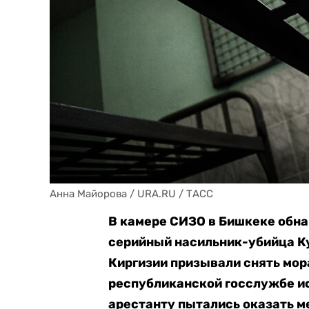
Анна Майорова / URA.RU / ТАСС
В камере СИЗО в Бишкеке обн
серийный насильник-убийца Ку
Киргизии призывали снять мор
республиканской госслужбе и
арестанту пытались оказать 