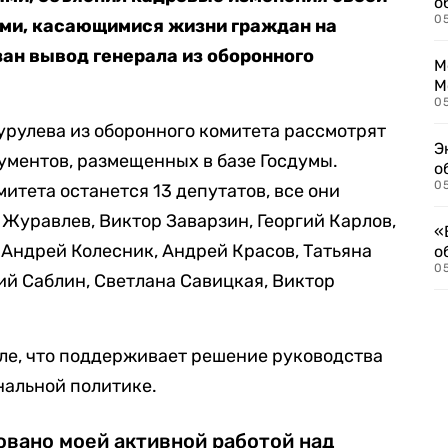
о
0
ами, касающимися жизни граждан на
зан вывод генерала из оборонного
М
М
05
урулева из оборонного комитета рассмотрят
Э
кументов, размещенных в базе Госдумы.
о
05
митета останется 13 депутатов, все они
 Журавлев, Виктор Заварзин, Георгий Карлов,
«
 Андрей Колесник, Андрей Красов, Татьяна
о
05
ий Саблин, Светлана Савицкая, Виктор
ле, что поддерживает решение руководства
нальной политике.
овано моей активной работой над