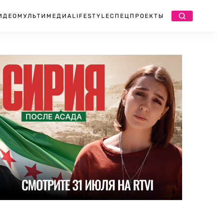
ИДЕО
МУЛЬТИМЕДИА
LIFESTYLE
СПЕЦПРОЕКТЫ