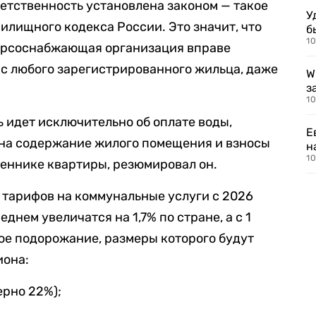
ветственность установлена законом — такое
У
илищного кодекса России. Это значит, что
б
10
урсоснабжающая организация вправе
с любого зарегистрированного жильца, даже
W
з
10
ь идет исключительно об оплате воды,
Е
 на содержание жилого помещения и взносы
н
10
веннике квартиры, резюмировал он.
 тарифов на коммунальные услуги с 2026
реднем увеличатся на 1,7% по стране, а с 1
ое подорожание, размеры которого будут
иона:
ерно 22%);