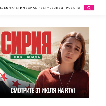
ИДЕО
МУЛЬТИМЕДИА
LIFESTYLE
СПЕЦПРОЕКТЫ