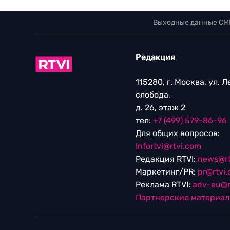
Выходные данные СМ
Редакция
115280, г. Москва, ул. 
слобода,
д. 26, этаж 2
тел:
+7 (499) 579-86-96
Для общих вопросов:
Infortvi@rtvi.com
Редакция RTVI:
news@rt
Маркетинг/PR:
pr@rtvi
Реклама RTVI:
adv-eu@r
Партнерские материа