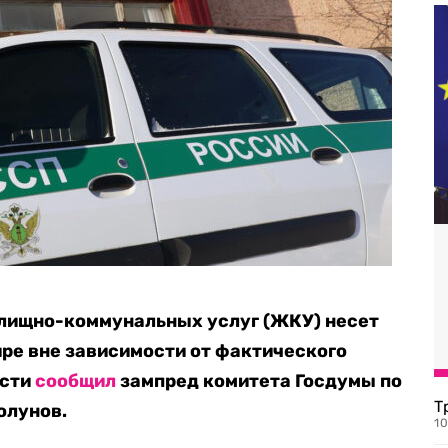
илищно-коммунальных услуг (ЖКУ) несет
ире вне зависимости от фактического
ости
сообщил
зампред комитета Госдумы по
Т
олунов.
1