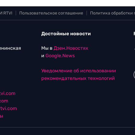
И RTVI
|
Пользовательское соглашение
|
Политика обработки
Достойные новости
Ленинская
Мы в
Дзен.Новостях
и
Google.News
Уведомление об использовании
рекомендательных технологий
vi.com
.com
tvi.com
лы