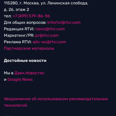
115280, г. Москва, ул. Ленинская слобода,
д. 26, этаж 2
тел:
+7 (499) 579-86-96
Для общих вопросов:
Infortvi@rtvi.com
Редакция RTVI:
news@rtvi.com
Маркетинг/PR:
pr@rtvi.com
Реклама RTVI:
adv-eu@rtvi.com
Партнерские материалы
Достойные новости
Мы в
Дзен.Новостях
и
Google.News
Уведомление об использовании рекомендательных
технологий