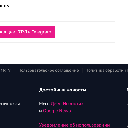
ушь».
дящее. RTVI в Telegram
И RTVI
|
Пользовательское соглашение
|
Политика обработки
Достойные новости
Ленинская
Мы в
Дзен.Новостях
и
Google.News
Уведомление об использовании