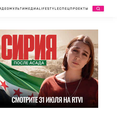
ИДЕО
МУЛЬТИМЕДИА
LIFESTYLE
СПЕЦПРОЕКТЫ