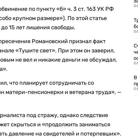
з
0
винение по пункту «б» ч. 3 ст. 163 УК РФ
собо крупном размере»). По этой статье
Т
б
 до 15 лет лишения свободы.
0
 пресечения Романовский признал факт
С
нале «Тушите свет». При этом он заверил,
ч
о
овым не вел и никакие деньги не обсуждал,
0
а».
В
ил, что планирует сотрудничать со
п
0
н матери-пенсионерки и ветерана труда», —
рналиста под стражу, однако следствие
может скрыться и «продолжить заниматься
ать давление на свидетелей и потерпевших».