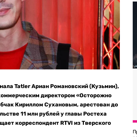
ала Tatler Ариан Романовский (Кузьмин),
коммерческим директором «Осторожно
обчак Кириллом Сухановым, арестован до
льстве 11 млн рублей у главы Ростеха
бщает корреспондент RTVI из Тверского
П