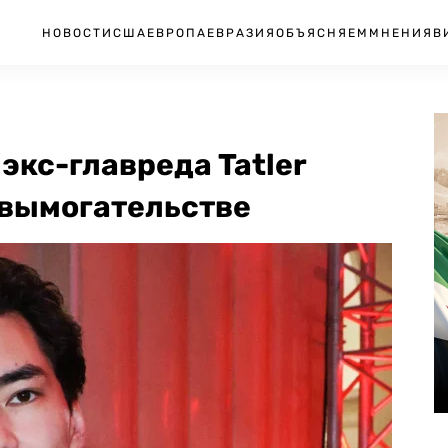
НОВОСТИ
США
ЕВРОПА
ЕВРАЗИЯ
ОБЪЯСНЯЕМ
МНЕНИЯ
В
экс-главреда Tatler
 вымогательстве