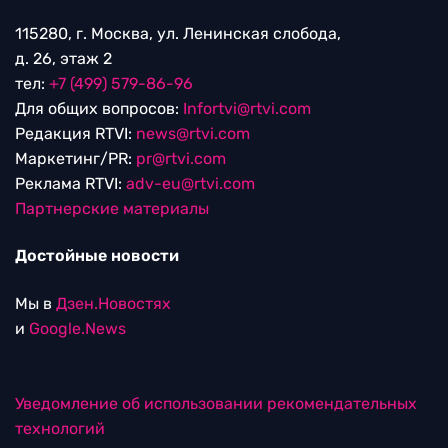
115280, г. Москва, ул. Ленинская слобода,
д. 26, этаж 2
тел:
+7 (499) 579-86-96
Для общих вопросов:
Infortvi@rtvi.com
Редакция RTVI:
news@rtvi.com
Маркетинг/PR:
pr@rtvi.com
Реклама RTVI:
adv-eu@rtvi.com
Партнерские материалы
Достойные новости
Мы в
Дзен.Новостях
и
Google.News
Уведомление об использовании рекомендательных
технологий