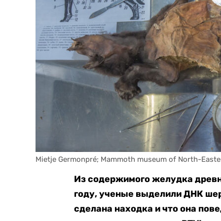
Mietje Germonpré; Mammoth museum of North-Easter
Из содержимого желудка древне
году, ученые выделили ДНК шер
сделана находка и что она пов