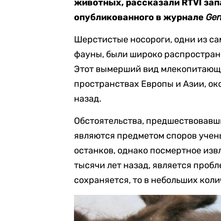
животных, рассказали RTVI зап
опубликованного в журнале
Gen
Шерстистые носороги, одни из с
фауны, были широко распростран
Этот вымерший вид млекопитающи
пространствах Европы и Азии, ок
назад.
Обстоятельства, предшествовавш
являются предметом споров учен
останков, однако посмертное из
тысячи лет назад, является проб
сохраняется, то в небольших коли