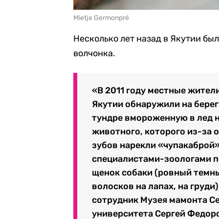
Mietje Germonpré
Несколько лет назад в Якутии б
волчонка.
«В 2011 году местные жител
Якутии обнаружили на берег
тундре вмороженную в лед 
животного, которого из-за 
зубов нарекли «чупакаброй
специалистами-зоологами по
щенок собаки (ровный темны
волосков на лапах, на груди
сотрудник Музея мамонта С
университета Сергей Федор