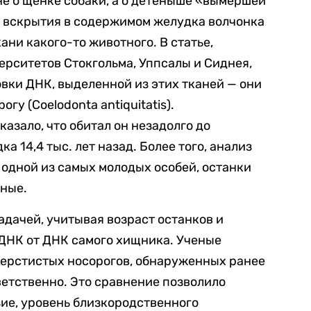
 не о щенке собаки, а о детеныше «вымершей
е вскрытия в содержимом желудка волчонка
ни какого-то животного. В статье,
рситетов Стокгольма, Уппсалы и Сиднея,
вки ДНК, выделенной из этих тканей — они
у (Coelodonta antiquitatis).
азало, что обитал он незадолго до
а 14,4 тыс. лет назад. Более того, анализ
 одной из самых молодых особей, останки
еные.
адачей, учитывая возраст останков и
ДНК от ДНК самого хищника. Ученые
шерстистых носорогов, обнаруженных ранее
тветственно. Это сравнение позволило
ие, уровень близкородственного