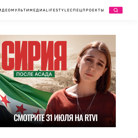
ИДЕО
МУЛЬТИМЕДИА
LIFESTYLE
СПЕЦПРОЕКТЫ