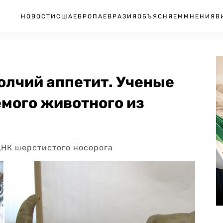
НОВОСТИ
США
ЕВРОПА
ЕВРАЗИЯ
ОБЪЯСНЯЕМ
МНЕНИЯ
В
олчий аппетит. Ученые
мого животного из
ДНК шерстистого носорога