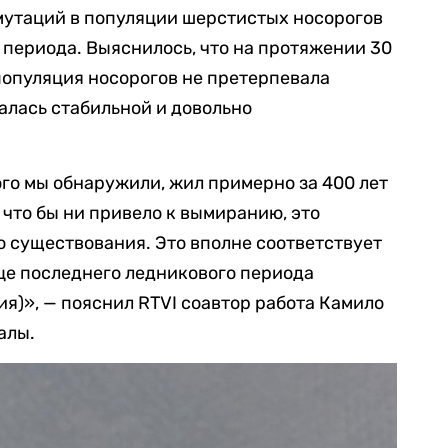
мутаций в популяции шерстистых носорогов
 периода. Выяснилось, что на протяжении 30
 популяция носорогов не претерпевала
алась стабильной и довольно
ого мы обнаружили, жил примерно за 400 лет
 что бы ни привело к вымиранию, это
го существования. Это вполне соответствует
це последнего ледникового периода
я)», — пояснил RTVI соавтор работа Камило
алы.