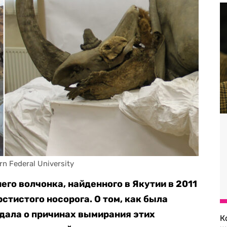
n Federal University
го волчонка, найденного в Якутии в 2011
стистого носорога. О том, как была
едала о причинах вымирания этих
К