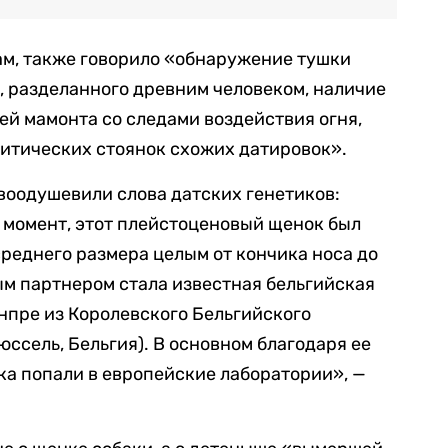
вам, также говорило «обнаружение тушки
, разделанного древним человеком, наличие
ей мамонта со следами воздействия огня,
итических стоянок схожих датировок».
воодушевили слова датских генетиков:
т момент, этот плейстоценовый щенок был
реднего размера целым от кончика носа до
ым партнером стала известная бельгийская
пре из Королевского Бельгийского
ссель, Бельгия). В основном благодаря ее
ка попали в европейские лаборатории», —