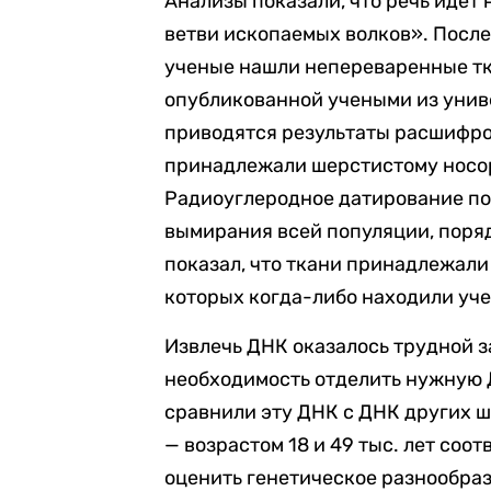
Анализы показали, что речь идет
ветви ископаемых волков». Посл
ученые нашли непереваренные тка
опубликованной учеными из униве
приводятся результаты расшифро
принадлежали шерстистому носорог
Радиоуглеродное датирование пок
вымирания всей популяции, порядк
показал, что ткани принадлежали
которых когда-либо находили уч
Извлечь ДНК оказалось трудной з
необходимость отделить нужную 
сравнили эту ДНК с ДНК других 
— возрастом 18 и 49 тыс. лет соо
оценить генетическое разнообраз