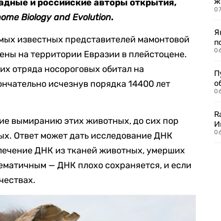
ж
адные и российские авторы открытия,
0
ome Biology and Evolution
.
Я
амых известных представителей мамонтовой
п
0
ены на территории Евразии в плейстоцене.
х отряда носороговых обитал на
П
ончательно исчезнув порядка 14400 лет
о
06
R
ие вымиранию этих животных, до сих пор
И
0
ых. Ответ может дать исследование ДНК
влечение ДНК из тканей животных, умерших
лематичным — ДНК плохо сохраняется, и если
чествах.