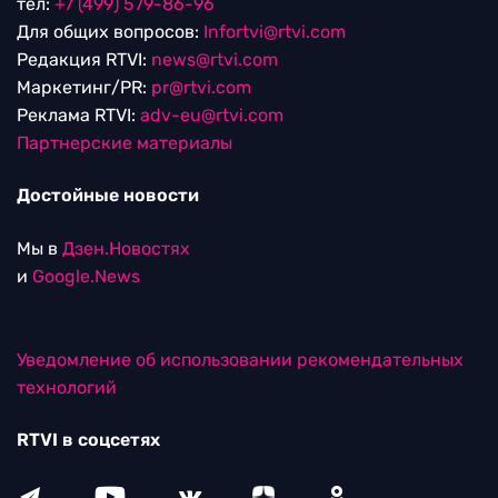
тел:
+7 (499) 579-86-96
Для общих вопросов:
Infortvi@rtvi.com
Редакция RTVI:
news@rtvi.com
Маркетинг/PR:
pr@rtvi.com
Реклама RTVI:
adv-eu@rtvi.com
Партнерские материалы
Достойные новости
Мы в
Дзен.Новостях
и
Google.News
Уведомление об использовании рекомендательных
технологий
RTVI в соцсетях