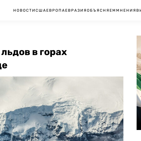
НОВОСТИ
США
ЕВРОПА
ЕВРАЗИЯ
ОБЪЯСНЯЕМ
МНЕНИЯ
В
льдов в горах
де