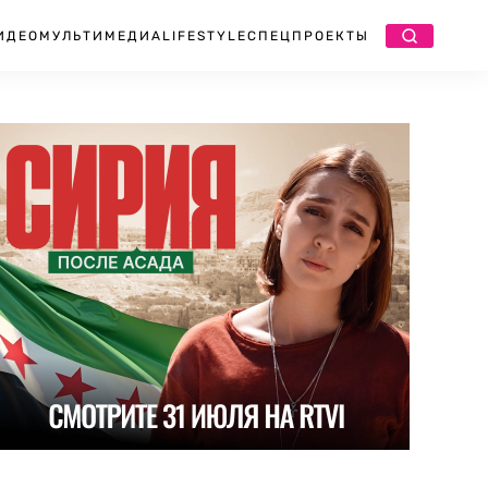
ИДЕО
МУЛЬТИМЕДИА
LIFESTYLE
СПЕЦПРОЕКТЫ