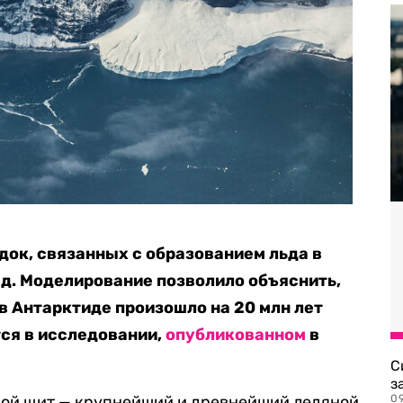
док, связанных с образованием льда в
д. Моделирование позволило объяснить,
в Антарктиде произошло на 20 млн лет
тся в исследовании,
опубликованном
в
С
з
ой щит — крупнейший и древнейший ледяной
0