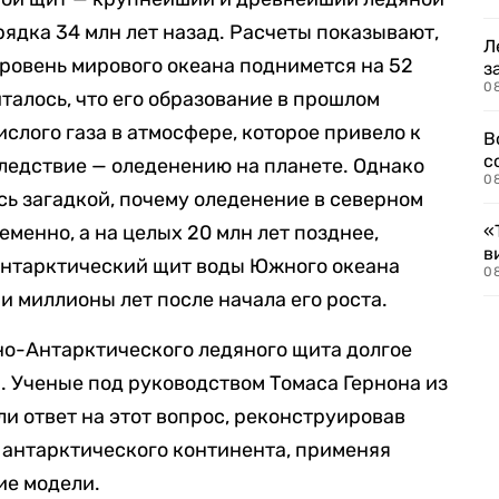
рядка 34 млн лет назад. Расчеты показывают,
Л
 уровень мирового океана поднимется на 52
з
0
талось, что его образование в прошлом
слого газа в атмосфере, которое привело к
В
с
ледствие — оледенению на планете. Однако
0
сь загадкой, почему оледенение в северном
менно, а на целых 20 млн лет позднее,
«
в
 антарктический щит воды Южного океана
0
и миллионы лет после начала его роста.
но-Антарктического ледяного щита долгое
. Ученые под руководством Томаса Гернона из
и ответ на этот вопрос, реконструировав
 антарктического континента, применяя
ие модели.