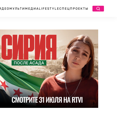
ИДЕО
МУЛЬТИМЕДИА
LIFESTYLE
СПЕЦПРОЕКТЫ