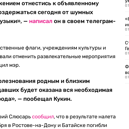
у
ажением отнестись к объявленному
07
воздержаться сегодня от шумных
«
музыки», —
написал
он в своем телеграм-
и
0
С
рственные флаги, учреждениям культуры и
Г
07
вали отменить развлекательные мероприятия
щил мэр.
Ф
в
07
олезнования родным и близким
давших будет оказана вся необходимая
ода», — пообещал Кукин.
Юрий Слюсарь
сообщил
, что в результате налета
бря в Ростове-на-Дону и Батайске погибли