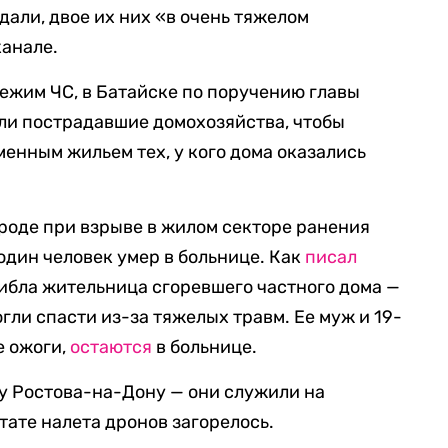
дали, двое их них «в очень тяжелом
канале.
ежим ЧС, в Батайске по поручению главы
ли пострадавшие домохозяйства, чтобы
менным жильем тех, у кого дома оказались
городе при взрыве в жилом секторе ранения
один человек умер в больнице. Как
писал
гибла жительница сгоревшего частного дома —
огли спасти из-за тяжелых травм. Ее муж и 19-
е ожоги,
остаются
в больнице.
ту Ростова-на-Дону — они служили на
ьтате налета дронов загорелось.