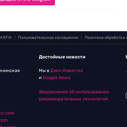
И RTVI
|
Пользовательское соглашение
|
Политика обработки
Достойные новости
Ленинская
Мы в
Дзен.Новостях
и
Google.News
Уведомление об использовании
рекомендательных технологий
vi.com
.com