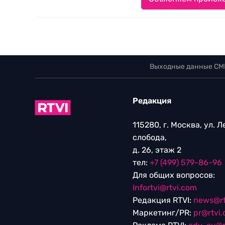
Выходные данные СМ
Редакция
115280, г. Москва, ул. 
слобода,
д. 26, этаж 2
тел:
+7 (499) 579-86-96
Для общих вопросов:
Infortvi@rtvi.com
Редакция RTVI:
news@rt
Маркетинг/PR:
pr@rtvi