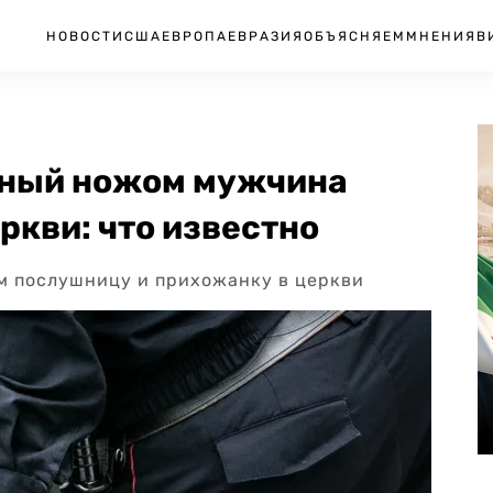
НОВОСТИ
США
ЕВРОПА
ЕВРАЗИЯ
ОБЪЯСНЯЕМ
МНЕНИЯ
В
нный ножом мужчина
ркви: что известно
м послушницу и прихожанку в церкви