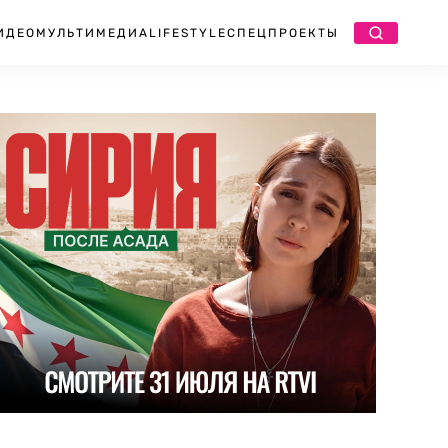
ИДЕО
МУЛЬТИМЕДИА
LIFESTYLE
СПЕЦПРОЕКТЫ