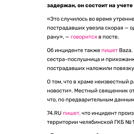
задержан, он состоит на учете 
«Это случилось во время утренн
пострадавших увезла скорая — о
рану», —
говорится
в посте.
Об инциденте также
пишет
Baza.
сестра-послушница и прихожанка
пострадавших наложили повязку,
О том, что в храме неизвестный 
новости». Местный священник от
что, по предварительным данным,
74.RU
пишет,
что инцидент произ
территории челябинской ГКБ № 1