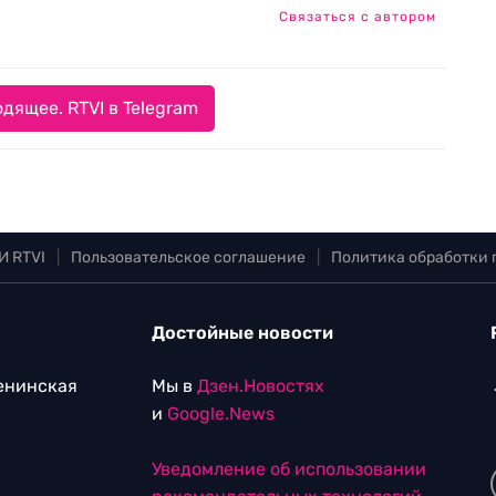
Связаться с автором
дящее. RTVI в Telegram
И RTVI
|
Пользовательское соглашение
|
Политика обработки
Достойные новости
Ленинская
Мы в
Дзен.Новостях
и
Google.News
Уведомление об использовании