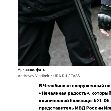
Архивное фото
Andreyev Vladimir / URA.RU / TASS
В Челябинске вооруженный но
«Нечаянная радость», который
клинической больницы №1. Об
представитель МВД России Ир