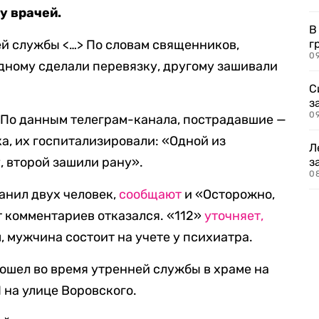
у врачей.
В
ей службы <…> По словам священников,
г
09
дному сделали перевязку, другому зашивали
С
з
0
 По данным телеграм-канала, пострадавшие —
, их госпитализировали: «Одной из
Л
 второй зашили рану».
з
0
ранил двух человек,
сообщают
и «Осторожно,
 комментариев отказался. «112»
уточняет,
 мужчина состоит на учете у психиатра.
ошел во время утренней службы в храме на
 на улице Воровского.