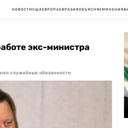
НОВОСТИ
США
ЕВРОПА
ЕВРАЗИЯ
ОБЪЯСНЯЕМ
МНЕНИЯ
В
работе экс-министра
лнял служебные обязанности