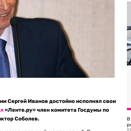
ии Сергей Иванов достойно исполнял свои
ал
«Ленте.ру» член комитета Госдумы по
иктор Соболев.
В
р
08