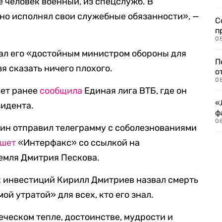
 человек военный, из спецслужб. В
йно исполнял свои служебные обязанности», —
С
п
08
звал его «достойным министром обороны для
П
зя сказать ничего плохого.
о
08
лет ранее
сообщила
Единая лига ВТБ, где он
«
зидента.
ф
0
ин отправил телеграмму с соболезнованиями
шет
«Интерфакс» со ссылкой на
емля Дмитрия Пескова.
х инвестиций Кирилл Дмитриев назвал смерть
й утратой» для всех, кто его знал.
веческом тепле, достоинстве, мудрости и