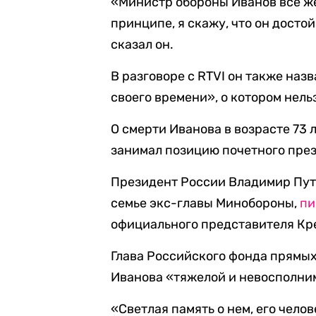
«Министр обороны Иванов все же
принципе, я скажу, что он досто
сказал он.
В разговоре с RTVI он также на
своего времени», о котором нель
О смерти Иванова в возрасте 73 
занимал позицию почетного пре
Президент России Владимир Пут
семье экс-главы Минобороны,
пи
официального представителя Кр
Глава Российского фонда прямы
Иванова «тяжелой и невосполнимо
«Светлая память о нем, его чело