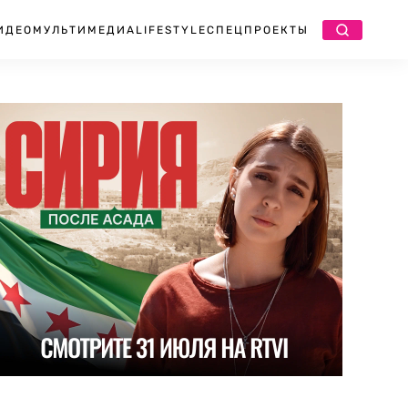
ИДЕО
МУЛЬТИМЕДИА
LIFESTYLE
СПЕЦПРОЕКТЫ