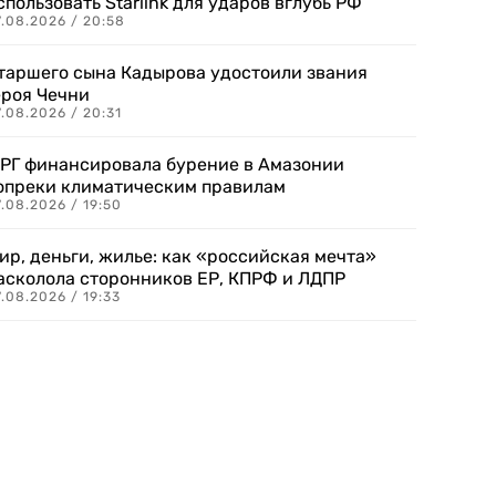
спользовать Starlink для ударов вглубь РФ
7.08.2026 / 20:58
таршего сына Кадырова удостоили звания
ероя Чечни
.08.2026 / 20:31
РГ финансировала бурение в Амазонии
опреки климатическим правилам
.08.2026 / 19:50
ир, деньги, жилье: как «российская мечта»
асколола сторонников ЕР, КПРФ и ЛДПР
.08.2026 / 19:33