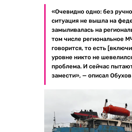
«Очевидно одно: без ручно
ситуация не вышла на фед
замыливалась на региональ
том числе региональное МЧ
говорится, то есть [включ
уровне никто не шевелился
проблема. И сейчас пытают
замести», — описал Обухов