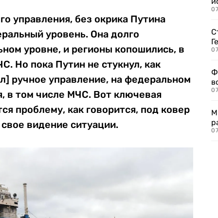
и
0
го управления, без окрика Путина
С
еральный уровень. Она долго
Г
ном уровне, и регионы копошились, в
07
С. Но пока Путин не стукнул, как
Ф
ил] ручное управление, на федеральном
в
07
, в том числе МЧС. Вот ключевая
ся проблему, как говорится, под ковер
М
р
 свое видение ситуации.
07