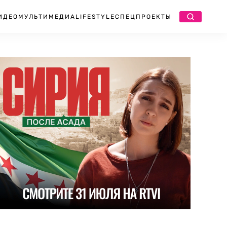
ИДЕО
МУЛЬТИМЕДИА
LIFESTYLE
СПЕЦПРОЕКТЫ