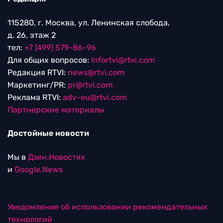
115280, г. Москва, ул. Ленинская слобода,
д. 26, этаж 2
тел:
+7 (499) 579-86-96
Для общих вопросов:
Infortvi@rtvi.com
Редакция RTVI:
news@rtvi.com
Маркетинг/PR:
pr@rtvi.com
Реклама RTVI:
adv-eu@rtvi.com
Партнерские материалы
Достойные новости
Мы в
Дзен.Новостях
и
Google.News
Уведомление об использовании рекомендательных
технологий