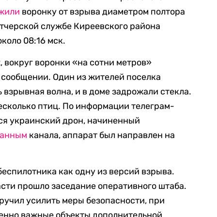
жили
воронку от взрыва диаметром полтора
етчерской службе Киреевского района
коло 08:16 мск.
, в
округ воронки «на сотни метров»
 сообщении. Один из жителей поселка
 взрывная волна, и в доме задрожали стекла.
несколько птиц. По информации т
елеграм-
ься украинский дрон, начиненный
анным
канала, аппарат был направлен на
еспилотника как одну из версий взрыва.
асти прошло заседание оперативного штаба.
ручил усилить меры безопасности, при
енно важные объекты дополнительной