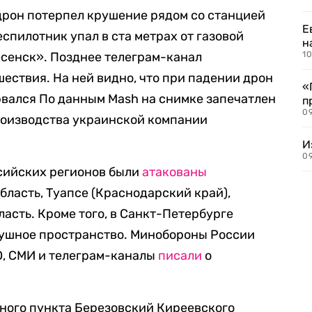
 дрон потерпел крушение рядом со станцией
Е
еспилотник упал в ста метрах от газовой
н
сенск». Позднее телеграм-канал
10
ествия. На ней видно, что при падении дрон
«
рвался По данным Mash на снимке запечатлен
п
0
роизводства украинской компании
И
09
ссийских регионов были
атакованы
бласть, Туапсе (Краснодарский край),
асть. Кроме того, в Санкт-Петербурге
душное пространство. Минобороны России
, СМИ и телеграм-каналы
писали
о
енного пункта Березовский Киреевского