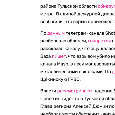
района Тульской области
обнару
метра. В единой дежурной дисп
сообщили, что взрыв произошел о
По
д
анным
телеграм-канала Shot
разбросало обломки,
говорится
в
рассказал каналу, что ощущалась
Baza
пишет
, что взрывом убило 
канала
Mash,
в лесу мог взорват
металлическими осколками. По
д
Щёкинскую ГРЭС.
Власти
рассматривают
падение б
После инцидента в Тульской обл
Глава региона Алексей Дюмин по
необходимости обеспечить жизн