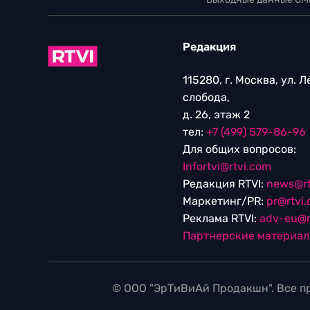
Редакция
115280, г. Москва, ул. 
слобода,
д. 26, этаж 2
тел:
+7 (499) 579-86-96
Для общих вопросов:
Infortvi@rtvi.com
Редакция RTVI:
news@rt
Маркетинг/PR:
pr@rtvi
Реклама RTVI:
adv-eu@r
Партнерские материа
© ООО "ЭрТиВиАй Продакшн". Все пр