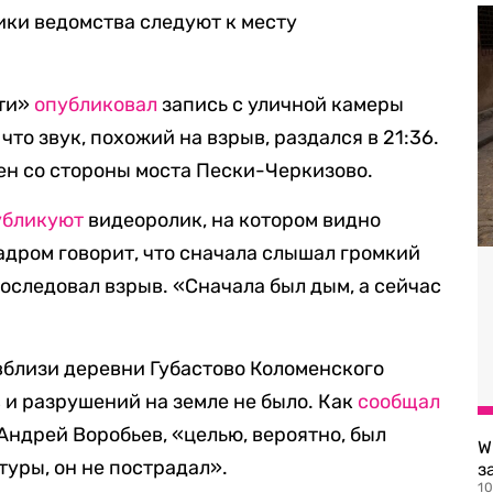
ики ведомства следуют к месту
сти»
опубликовал
запись с уличной камеры
что звук, похожий на взрыв, раздался в 21:36.
ен со стороны моста Пески-Черкизово.
убликуют
видеоролик, на котором видно
адром говорит, что сначала слышал громкий
последовал взрыв. «Сначала был дым, а сейчас
, вблизи деревни Губастово Коломенского
 и разрушений на земле не было. Как
сообщал
Андрей Воробьев, «целью, вероятно, был
W
уры, он не пострадал».
з
10