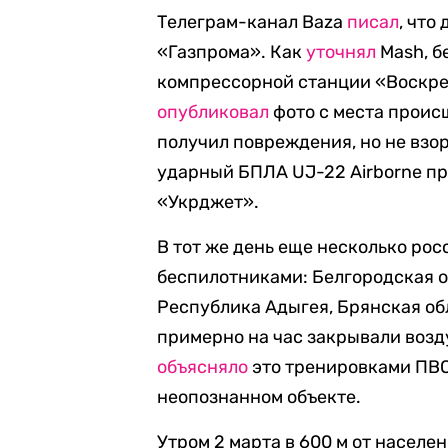
Телеграм-канал Baza
писал
, что
«Газпрома». Как
уточнял
Mash, б
компрессорной станции «Воскре
опубликовал
фото с места происш
получил повреждения, но не взо
ударный БПЛА UJ-22 Airborne п
«Укрджет».
В тот же день еще несколько ро
беспилотниками: Белгородская о
Республика Адыгея, Брянская обл
примерно на час закрывали воз
объясняло
это тренировками ПВО
неопознанном объекте.
Утром 2 марта в 600 м от насел