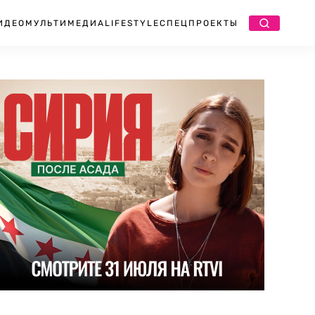
ИДЕО
МУЛЬТИМЕДИА
LIFESTYLE
СПЕЦПРОЕКТЫ