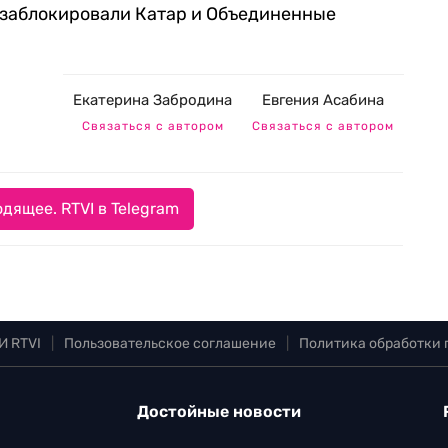
 заблокировали Катар и Объединенные
Екатерина Забродина
Евгения Асабина
Связаться с автором
Связаться с автором
дящее. RTVI в Telegram
И RTVI
|
Пользовательское соглашение
|
Политика обработки
Достойные новости