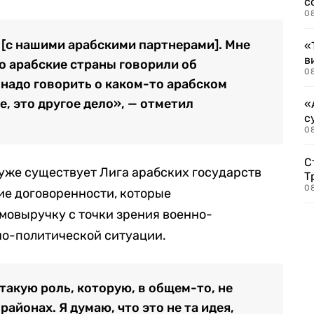
с
0
 [с нашими арабскими партнерами]. Мне
«
в
о арабские страны говорили об
0
 надо говорить о каком-то арабском
, это другое дело», — отметил
«
с
08
С
уже существует Лига арабских государств
Т
08
кие договоренности, которые
мовыручку с точки зрения военно-
но-политической ситуации.
такую роль, которую, в общем-то, не
районах. Я думаю, что это не та идея,