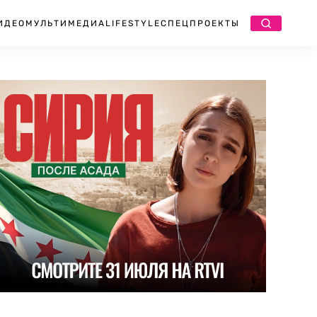
ИДЕО
МУЛЬТИМЕДИА
LIFESTYLE
СПЕЦПРОЕКТЫ