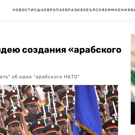
НОВОСТИ
США
ЕВРОПА
ЕВРАЗИЯ
ОБЪЯСНЯЕМ
МНЕНИЯ
В
идею создания «арабского
ть" об идее "арабского НАТО"