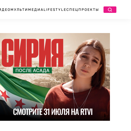
ИДЕО
МУЛЬТИМЕДИА
LIFESTYLE
СПЕЦПРОЕКТЫ