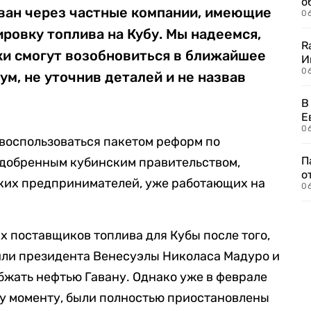
о
ван через частные компании, имеющие
06
ровку топлива на Кубу. Мы надеемся,
R
ки смогут возобновиться в ближайшее
И
0
ум, не уточнив деталей и не назвав
В
Е
06
 воспользоваться пакетом реформ по
П
одобренным кубинским правительством,
о
ских предпринимателей, уже работающих на
06
х поставщиков топлива для Кубы после того,
или президента Венесуэлы Николаса Мадуро и
бжать нефтью Гавану. Однако уже в феврале
му моменту, были полностью приостановлены