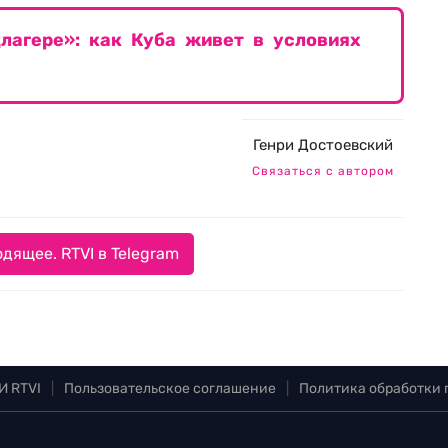
лагере»: как Куба живет в условиях
Генри Достоевский
Связаться с автором
дящее. RTVI в Telegram
И RTVI
|
Пользовательское соглашение
|
Политика обработки