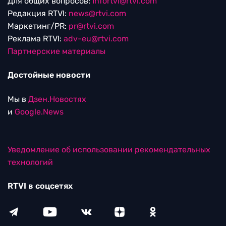
Для общих вопросов:
Infortvi@rtvi.com
Редакция RTVI:
news@rtvi.com
Маркетинг/PR:
pr@rtvi.com
Реклама RTVI:
adv-eu@rtvi.com
Партнерские материалы
Достойные новости
Мы в
Дзен.Новостях
и
Google.News
Уведомление об использовании рекомендательных
технологий
RTVI в соцсетях