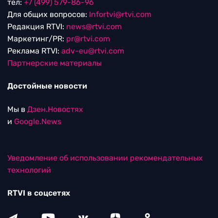
тел:
+7 (499) 579-86-96
Для общих вопросов:
Infortvi@rtvi.com
Редакция RTVI:
news@rtvi.com
Маркетинг/PR:
pr@rtvi.com
Реклама RTVI:
adv-eu@rtvi.com
Партнерские материалы
Достойные новости
Мы в
Дзен.Новостях
и
Google.News
Уведомление об использовании рекомендательных
технологий
RTVI в соцсетях