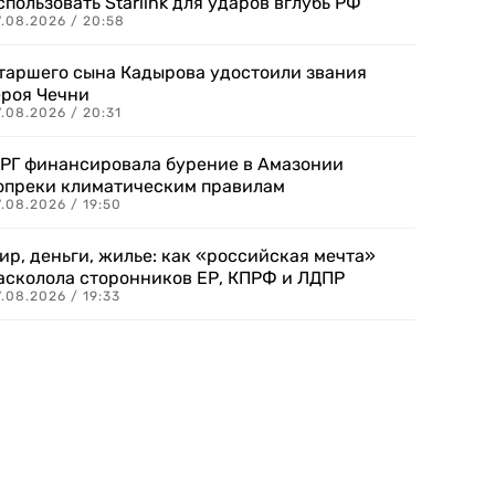
спользовать Starlink для ударов вглубь РФ
7.08.2026 / 20:58
таршего сына Кадырова удостоили звания
ероя Чечни
.08.2026 / 20:31
РГ финансировала бурение в Амазонии
опреки климатическим правилам
.08.2026 / 19:50
ир, деньги, жилье: как «российская мечта»
асколола сторонников ЕР, КПРФ и ЛДПР
.08.2026 / 19:33