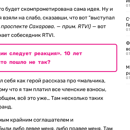
и
0
то будет скомпрометирована сама идея. Ну и
 взяли на слабо, сказавши, что вот “выступал
С
Г
 проспекте Сахарова. — прим. RTVI)
— вот
07
нает собеседник RTVI.
Ф
в
ии следует реакция». 10 лет
07
что пошло не так?
М
р
07
ал себя как герой рассказа про «мальчика,
ому что я там платил все членские взносы,
 общем, всё это уже… Там несколько таких
фанд.
самым крайним соглашателем и
ыли либо левее меня, либо правее меня. Там