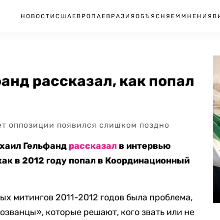
НОВОСТИ
США
ЕВРОПА
ЕВРАЗИЯ
ОБЪЯСНЯЕМ
МНЕНИЯ
В
фанд рассказал, как попал
ет оппозиции появился слишком поздно
ихаил Гельфанд
рассказал
в интервью
как в 2012 году попал в Координационный
ных митингов 2011-2012 годов была проблема,
озванцы», которые решают, кого звать или не