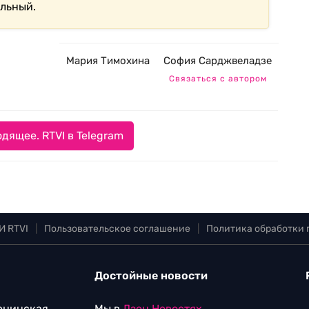
льный.
Мария Тимохина
София Сарджвеладзе
Связаться с автором
дящее. RTVI в Telegram
И RTVI
|
Пользовательское соглашение
|
Политика обработки
Достойные новости
Ленинская
Мы в
Дзен.Новостях