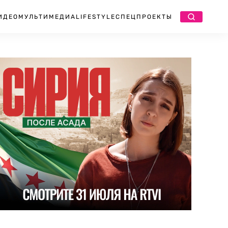
ИДЕО
МУЛЬТИМЕДИА
LIFESTYLE
СПЕЦПРОЕКТЫ