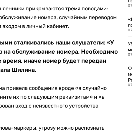
п
07
ышленники прикрываются тремя поводами:
обслуживание номера, случайным переводом
«
п
м входом в личный кабинет.
07
рыми сталкивались наши слушатели: «У
У
м
ор на обслуживание номера. Необходимо
07
 время, иначе номер будет передан
Ф
зала Шилина.
м
Р
07
на привела сообщения вроде «я случайно
рните их по следующим реквизитам» и «в
ован вход с неизвестного устройства,
слова-маркеры, угрозу можно распознать