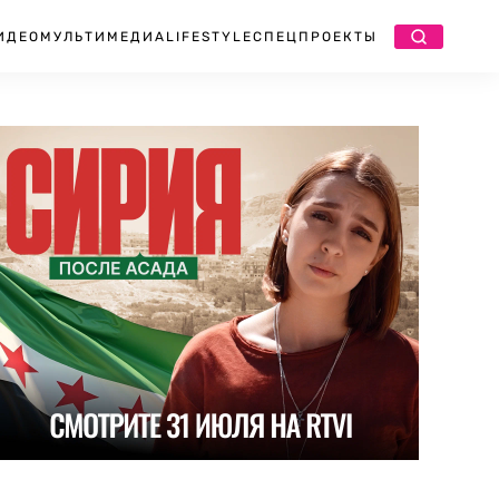
ИДЕО
МУЛЬТИМЕДИА
LIFESTYLE
СПЕЦПРОЕКТЫ