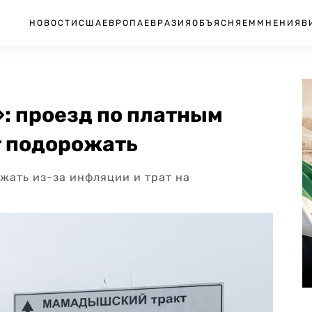
НОВОСТИ
США
ЕВРОПА
ЕВРАЗИЯ
ОБЪЯСНЯЕМ
МНЕНИЯ
В
»: проезд по платным
т подорожать
жать из-за инфляции и трат на