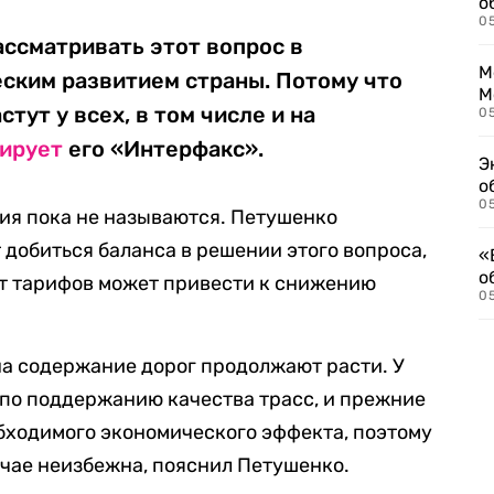
о
0
ассматривать этот вопрос в
М
еским развитием страны. Потому что
М
стут у всех, в том числе и на
05
ирует
его «Интерфакс».
Э
о
05
я пока не называются. Петушенко
 добиться баланса в решении этого вопроса,
«
о
ст тарифов может привести к снижению
05
на содержание дорог продолжают расти. У
 по поддержанию качества трасс, и прежние
бходимого экономического эффекта, поэтому
чае неизбежна, пояснил Петушенко.