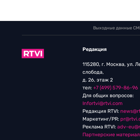
Выходные данные СМ
Редакция
115280, г. Москва, ул. 
слобода,
д. 26, этаж 2
тел:
+7 (499) 579-86-96
Для общих вопросов:
Infortvi@rtvi.com
Редакция RTVI:
news@rt
Маркетинг/PR:
pr@rtvi
Реклама RTVI:
adv-eu@r
Партнерские материа