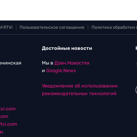
И RTVI
|
Пользовательское соглашение
|
Политика обработки
Достойные новости
Ленинская
Мы в
Дзен.Новостях
и
Google.News
Уведомление об использовании
рекомендательных технологий
vi.com
.com
tvi.com
лы