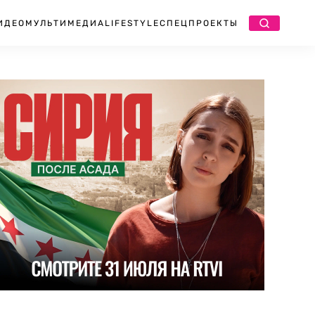
ИДЕО
МУЛЬТИМЕДИА
LIFESTYLE
СПЕЦПРОЕКТЫ