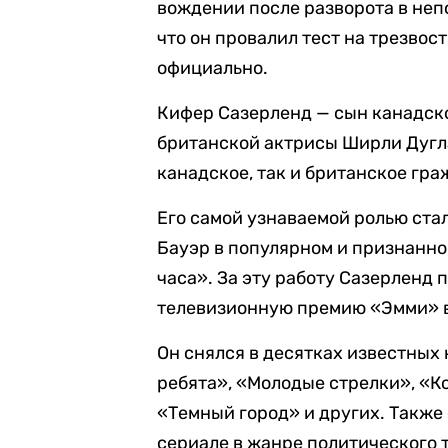
вождении после разворота в неп
что он провалил тест на трезвос
официально.
Кифер Сазерленд — сын канадско
британской актрисы Ширли Дуглас
канадское, так и британское гра
Его самой узнаваемой ролью ст
Бауэр в популярном и признанн
часа». За эту работу Сазерленд 
телевизионную премию «Эмми» в
Он снялся в десятках известных
ребята», «Молодые стрелки», «К
«Темный город» и других. Также
сериале в жанре политического 