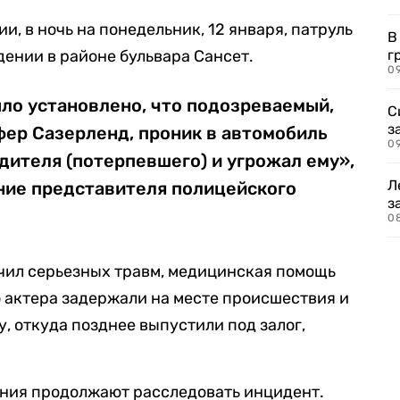
и, в ночь на понедельник, 12 января, патруль
В
ении в районе бульвара Сансет.
г
09
ло установлено, что подозреваемый,
С
з
фер Сазерленд, проник в автомобиль
0
одителя (потерпевшего) и угрожал ему»,
Л
ение представителя полицейского
з
0
учил серьезных травм, медицинская помощь
о актера задержали на месте происшествия и
, откуда позднее выпустили под залог,
ения продолжают расследовать инцидент.