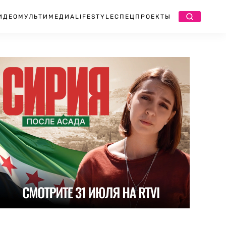
ИДЕО
МУЛЬТИМЕДИА
LIFESTYLE
СПЕЦПРОЕКТЫ