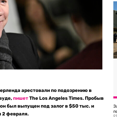
ерленда арестовали по подозрению в
ивуде,
пишет
The Los Angeles Times. Пробыв
он был выпущен под залог в $50 тыс. и
З
п
 2 февраля.
0