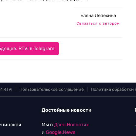
Елена Лепехина
Связаться с автором
дящее. RTVI в Telegram
И RTVI
|
Пользовательское соглашение
|
Политика обработки
Достойные новости
Ленинская
Мы в
Дзен.Новостях
и
Google.News