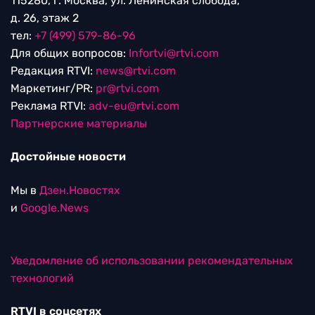
115280, г. Москва, ул. Ленинская слобода,
д. 26, этаж 2
тел:
+7 (499) 579-86-96
Для общих вопросов:
Infortvi@rtvi.com
Редакция RTVI:
news@rtvi.com
Маркетинг/PR:
pr@rtvi.com
Реклама RTVI:
adv-eu@rtvi.com
Партнерские материалы
Достойные новости
Мы в
Дзен.Новостях
и
Google.News
Уведомление об использовании рекомендательных
технологий
RTVI в соцсетях