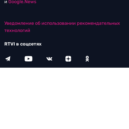
и
Google.News
Уведомление об использовании рекомендательных
технологий
RTVI в соцсетях
18+
© ООО "ЭрТиВиАй Продакшн". Все права защищены.
При цитировании материалов активная
гиперссылка на rtvi.com обязательна