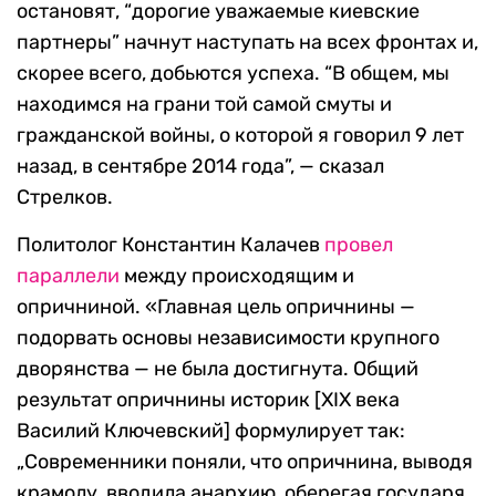
остановят, “дорогие уважаемые киевские
партнеры” начнут наступать на всех фронтах и,
скорее всего, добьются успеха. “В общем, мы
находимся на грани той самой смуты и
гражданской войны, о которой я говорил 9 лет
назад, в сентябре 2014 года”, — сказал
Стрелков.
Политолог Константин Калачев
провел
параллели
между происходящим и
опричниной. «Главная цель опричнины —
подорвать основы независимости крупного
дворянства — не была достигнута. Общий
результат опричнины историк [XIX века
Василий Ключевский] формулирует так:
„Современники поняли, что опричнина, выводя
крамолу, вводила анархию, оберегая государя,