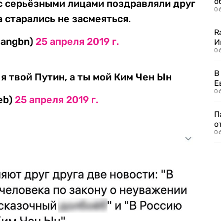
о
 с серьёзными лицами поздравляли друг
06
а старались не засмеяться.
R
mangbn)
25 апреля 2019 г.
И
0
В
я твой Путин, а ты мой Ким Чен Ын
Е
06
eb)
25 апреля 2019 г.
П
о
06