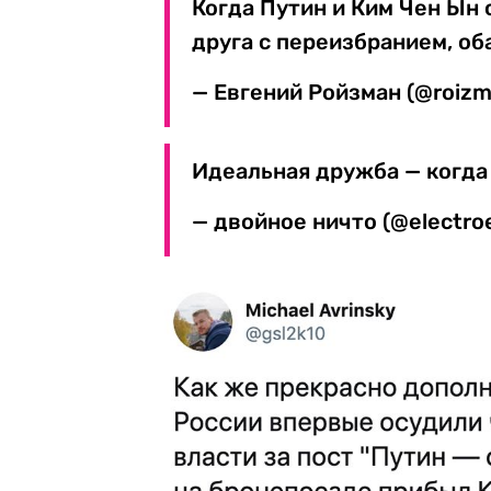
Когда Путин и Ким Чен Ын
друга с переизбранием, об
— Евгений Ройзман (@roiz
Идеальная дружба — когда 
— двойное ничто (@electro