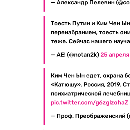
— Александр Пелевин (@c
Тоесть Путин и Ким Чен Ын
переизбранием, тоесть он
теже. Сейчас нашего науча
— АЕ! (@notan2k)
25 апреля 
Ким Чен Ын едет, охрана б
«Катюшу». Россия, 2019. С
психиатрической лечебнице
pic.twitter.com/g6zglzohaZ
— Проф. Преображенский (