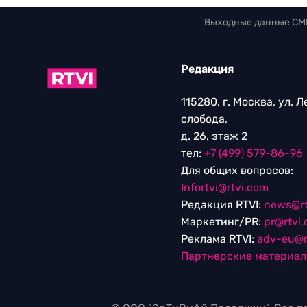
Выходные данные СМ
Редакция
115280, г. Москва, ул. 
слобода,
д. 26, этаж 2
тел:
+7 (499) 579-86-96
Для общих вопросов:
Infortvi@rtvi.com
Редакция RTVI:
news@rt
Маркетинг/PR:
pr@rtvi
Реклама RTVI:
adv-eu@r
Партнерские материа