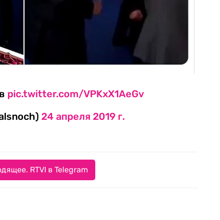
iв
pic.twitter.com/VPKxX1AeGv
alsnoch)
24 апреля 2019 г.
дящее. RTVI в Telegram