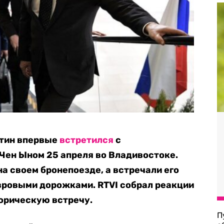
утин впервые
встретился
с
Чен Ыном 25 апреля во Владивостоке.
на своем бронепоезде, а встречали его
вровыми дорожками. RTVI собрал реакции
торическую встречу.
П