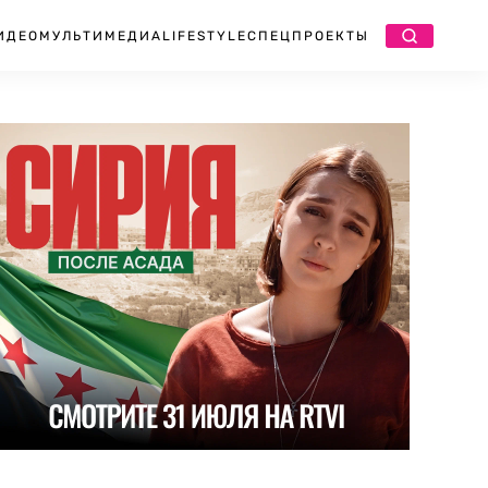
ИДЕО
МУЛЬТИМЕДИА
LIFESTYLE
СПЕЦПРОЕКТЫ