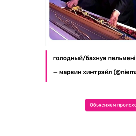
голодный/бахнув пельмен
— марвин химтрэйл (@niem
Объясняем происхо