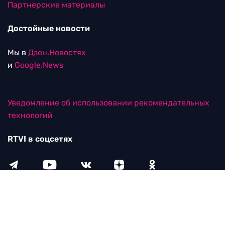
Партнерские материалы
Достойные новости
Мы в
Дзен.Новостях
и
Google.News
Уведомление об использовании рекомендательных
технологий
RTVI в соцсетях
18+