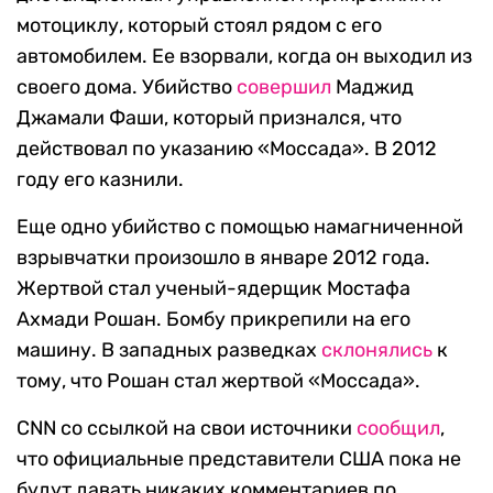
мотоциклу, который стоял рядом с его
автомобилем. Ее взорвали, когда он выходил из
своего дома. Убийство
совершил
Маджид
Джамали Фаши, который признался, что
действовал по указанию «Моссада». В 2012
году его казнили.
Еще одно убийство с помощью намагниченной
взрывчатки произошло в январе 2012 года.
Жертвой стал ученый-ядерщик Мостафа
Ахмади Рошан. Бомбу прикрепили на его
машину. В западных разведках
склонялись
к
тому, что Рошан стал жертвой «Моссада».
CNN со ссылкой на свои источники
сообщил
,
что официальные представители США пока не
будут давать никаких комментариев по