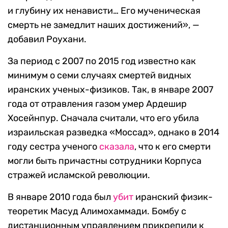
и глубину их ненависти… Его мученическая
смерть не замедлит наших достижений», —
добавил Роухани.
За период с 2007 по 2015 год известно как
минимум о семи случаях смертей видных
иранских ученых-физиков. Так, в январе 2007
года от отравления газом умер Ардешир
Хосейнпур. Сначала считали, что его убила
израильская разведка «Моссад», однако в 2014
году сестра ученого
сказала
, что к его смерти
могли быть причастны сотрудники Корпуса
стражей исламской революции.
В январе 2010 года был
убит
иранский физик-
теоретик Масуд Алимохаммади. Бомбу с
дистанционным управлением прикрепили к