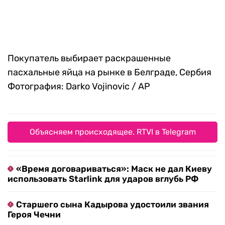
43 статуи президентов США, оставшиеся после
обанкротившегося тематического парка в
Кроакере, штат Вирджиния
Фотография:
Patrick Smith / Getty Images