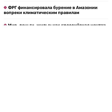
Студент держит в руке дымовую шашку во
время акции за доступное образование в
Сантьяго, Чили
Фотография: Esteban Felix / AP