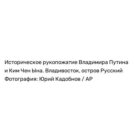
гостиниц и церквей, где праздновали Пасху.
Всего было восемь взрывов. Погибли больше
250 человек, сотни раненых
Фотография:
Eranga Jayawardena / AP