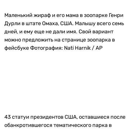
Историческое рукопожатие Владимира Путина
и Ким Чен Ына. Владивосток, остров Русский
Фотография: Юрий Кадобнов / АР