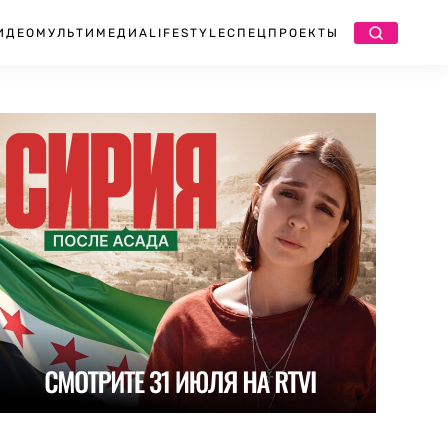
ИДЕО
МУЛЬТИМЕДИА
LIFESTYLE
СПЕЦПРОЕКТЫ