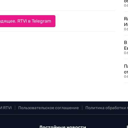
о
06
R
дящее. RTVI в Telegram
И
0
В
Е
06
П
о
06
И RTVI
|
Пользовательское соглашение
|
Политика обработки
Достойные новости