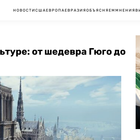
НОВОСТИ
США
ЕВРОПА
ЕВРАЗИЯ
ОБЪЯСНЯЕМ
МНЕНИЯ
В
ьтуре: от шедевра Гюго до