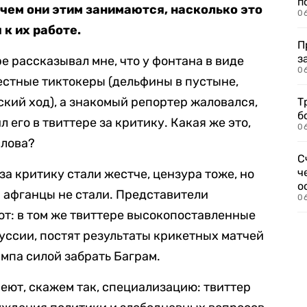
п
ачем они этим занимаются, насколько это
0
 к их работе.
П
з
е рассказывал мне, что у фонтана в виде
0
естные тиктокеры (дельфины в пустыне,
кий ход), а знакомый репортер жаловался,
Т
б
 его в твиттере за критику. Какая же это,
0
слова?
С
ч
а критику стали жестче, цензура тоже, но
о
 афганцы не стали. Представители
0
т: в том же твиттере высокопоставленные
уссии, постят результаты крикетных матчей
ампа силой забрать Баграм.
меют, скажем так, специализацию: твиттер