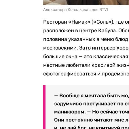
Александра Ковальская для RTVI
Ресторан «Намак» («Соль»), где 
расположен в центре Кабула. Обс
половина указанных в меню блюд 
московскими. Зато интерьер хоро
большие окна — это классическая
местные любители красивой жизни 
сфотографироваться и продемонс
— Вообще я мечтала быть мо
задумчиво постукивает по 
маникюром. — Но сейчас точн
Они постоянно читают мне л
и, не дай бог, не критикуй п