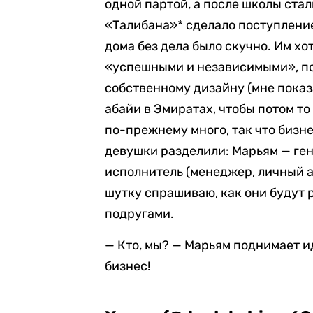
одной партой, а после школы ст
«Талибана»* сделало поступление
дома без дела было скучно. Им х
«успешными и независимыми», по
собственному дизайну (мне показ
абайи в Эмиратах, чтобы потом то
по-прежнему много, так что бизн
девушки разделили: Марьям — ген
исполнитель (менеджер, личный ас
шутку спрашиваю, как они будут р
подругами.
— Кто, мы? — Марьям поднимает и
бизнес!