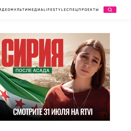
ИДЕО
МУЛЬТИМЕДИА
LIFESTYLE
СПЕЦПРОЕКТЫ