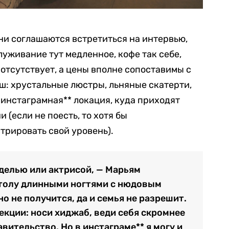
они соглашаются встретиться на интервью,
луживание тут медленное, кофе так себе,
отсутствует, а цены вполне сопоставимы с
ш: хрустальные люстры, льняные скатерти,
 инстаграмная** локация, куда приходят
(если не поесть, то хотя бы
трировать свой уровень).
делью или актрисой, — Марьям
столу длинными ногтями с нюдовым
о не получится, да и семья не разрешит.
екции: носи хиджаб, веди себя скромнее
равительство. Но в инстаграме** я могу и