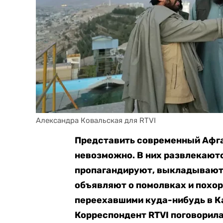
Александра Ковальская для RTVI
Представить современный Афга
невозможно. В них развлекаютс
пропагандируют, выкладывают 
объявляют о помолвках и похо
переехавшими куда-нибудь в Ка
Корреспондент RTVI поговорил