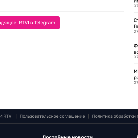
и
0
С
дящее. RTVI в Telegram
Г
07
Ф
в
07
М
р
07
И RTVI
|
Пользовательское соглашение
|
Политика обработки
Достойные новости