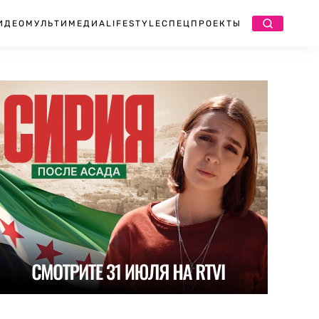
ИДЕО
МУЛЬТИМЕДИА
LIFESTYLE
СПЕЦПРОЕКТЫ