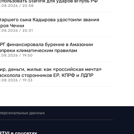
спользовать Starlink для ударов вглубь РФ
7.08.2026 / 20:58
таршего сына Кадырова удостоили звания
ероя Чечни
.08.2026 / 20:31
РГ финансировала бурение в Амазонии
опреки климатическим правилам
.08.2026 / 19:50
ир, деньги, жилье: как «российская мечта»
асколола сторонников ЕР, КПРФ и ЛДПР
.08.2026 / 19:33
 персональных данных
RTVI в соцсетях