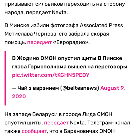
призывают силовиков переходить на сторону
народа, передает Nexta.
В Минске избили фотографа Associated Press
Мстислава Чернова, его забрала скорая
помощь,
передает
«Еврорадио».
В Жодино ОМОН опустил щиты В Пинске
глава Горисполкома вышел на переговоры
pic.twitter.com/tKGHN5PEOY
— Чай з варэннем (@belteanews)
August 9,
2020
На западе Беларуси в городе Лида ОМОН
опустил щиты,
передает
Nexta. Телеграм-канал
также
сообщает
, что в Барановичах ОМОН