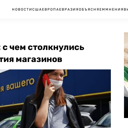
НОВОСТИ
США
ЕВРОПА
ЕВРАЗИЯ
ОБЪЯСНЯЕМ
МНЕНИЯ
В
: с чем столкнулись
тия магазинов