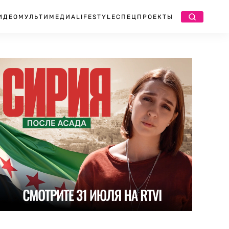
ИДЕО
МУЛЬТИМЕДИА
LIFESTYLE
СПЕЦПРОЕКТЫ