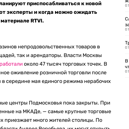
ж
планируют приспосабливаться к новой
0
ют эксперты и когда можно ожидать
С
 материале RTVI.
з
0
Т
газинов непродовольственных товаров в
07
адей, так и арендаторы. Власти Москвы
В
работали
около 47 тысяч торговых точек. В
ч
нное оживление розничной торговли после
07
 в середине мая единого режима нерабочих
овые центры Подмосковья пока закрыты. При
женные на МКАДе, — самые крупные торговые
них приезжает много жителей столицы. По
бласти Андрея Воробьева, их могут открыть