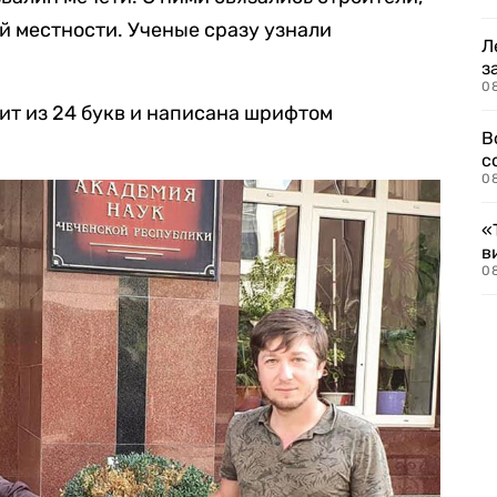
й местности. Ученые сразу узнали
Л
.
з
0
ит из 24 букв и написана шрифтом
В
с
0
«
в
0