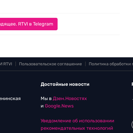
дящее. RTVI в Telegram
И RTVI
|
Пользовательское соглашение
|
Политика обработки
Достойные новости
Ленинская
Мы в
Дзен.Новостях
и
Google.News
Уведомление об использовании
рекомендательных технологий