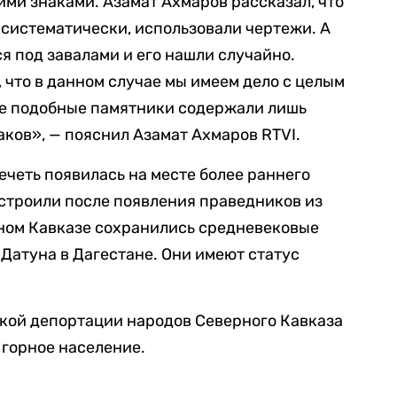
ими знаками. Азамат Ахмаров рассказал, что
 систематически, использовали чертежи. А
я под завалами и его нашли случайно.
 что в данном случае мы имеем дело с целым
не подобные памятники содержали лишь
аков», — пояснил Азамат Ахмаров RTVI.
четь появилась на месте более раннего
строили после появления праведников из
чном Кавказе сохранились средневековые
Датуна в Дагестане. Они имеют статус
ской депортации народов Северного Кавказа
е горное население.