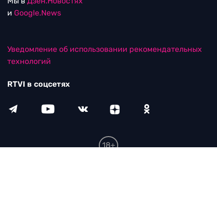
Мы в
Дзен.Новостях
и
Google.News
Уведомление об использовании рекомендательных
технологий
RTVI в соцсетях
18+
© ООО "ЭрТиВиАй Продакшн". Все права защищены.
При цитировании материалов активная
гиперссылка на rtvi.com обязательна