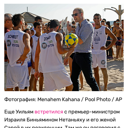
Фотография: Menahem Kahana / Pool Photo / AP
Еще Уильям
встретился
с премьер-министром
Израиля Биньямином Нетаньяху и его женой
Сарой в их резиденции. Там же он поговорил с