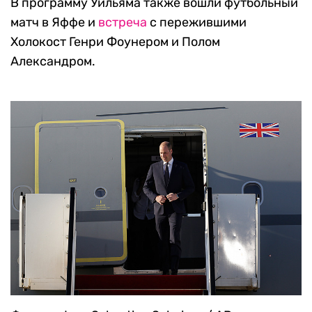
В программу Уильяма также вошли футбольный
матч в Яффе и
встреча
с пережившими
Холокост Генри Фоунером и Полом
Александром.