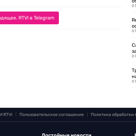
о
07
дящее. RTVI в Telegram
R
о
07
С
з
07
Т
н
07
И RTVI
|
Пользовательское соглашение
|
Политика обработки
Достойные новости