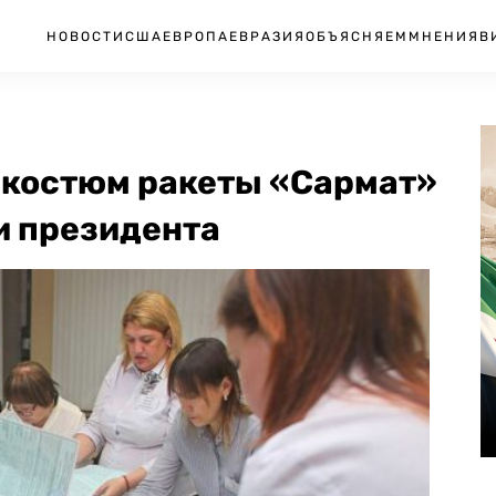
НОВОСТИ
США
ЕВРОПА
ЕВРАЗИЯ
ОБЪЯСНЯЕМ
МНЕНИЯ
В
и костюм ракеты «Сармат»
и президента