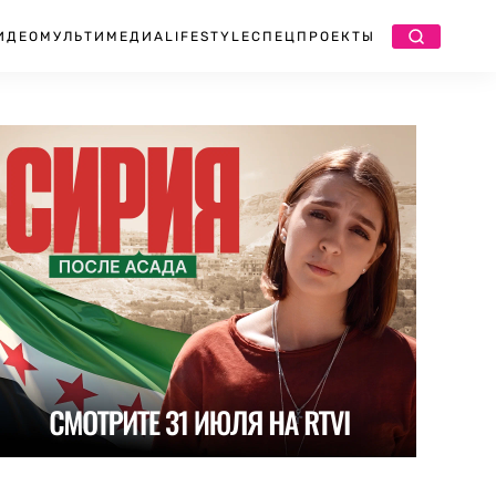
ИДЕО
МУЛЬТИМЕДИА
LIFESTYLE
СПЕЦПРОЕКТЫ