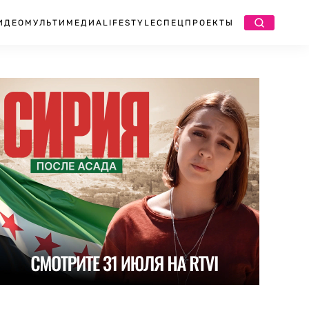
ИДЕО
МУЛЬТИМЕДИА
LIFESTYLE
СПЕЦПРОЕКТЫ