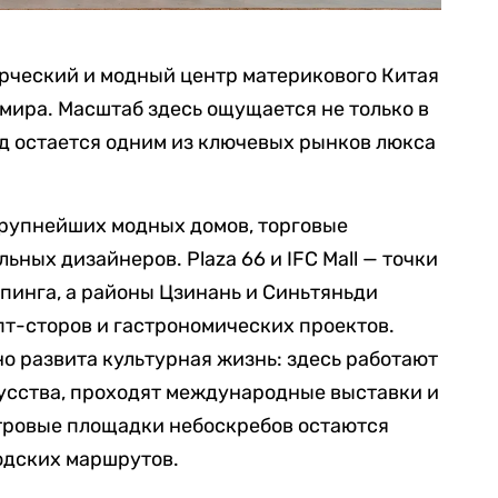
рческий и модный центр материкового Китая
 мира. Масштаб здесь ощущается не только в
род остается одним из ключевых рынков люкса
рупнейших модных домов, торговые
ьных дизайнеров. Plaza 66 и IFC Mall — точки
пинга, а районы Цзинань и Синьтяньди
т-сторов и гастрономических проектов.
о развита культурная жизнь: здесь работают
усства, проходят международные выставки и
отровые площадки небоскребов остаются
одских маршрутов.