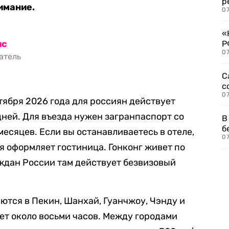
р
имание.
07
«
ис
Р
07
ватель
С
с
07
нтября 2026 года для россиян действует
дней. Для въезда нужен загранпаспорт со
В
б
есяцев. Если вы останавливаетесь в отеле,
07
 оформляет гостиница. Гонконг живет по
ждан России там действует безвизовый
тся в Пекин, Шанхай, Гуанчжоу, Чэнду и
ет около восьми часов. Между городами