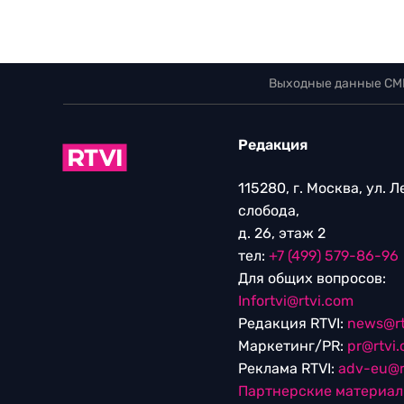
Выходные данные СМ
Редакция
115280, г. Москва, ул. 
слобода,
д. 26, этаж 2
тел:
+7 (499) 579-86-96
Для общих вопросов:
Infortvi@rtvi.com
Редакция RTVI:
news@rt
Маркетинг/PR:
pr@rtvi
Реклама RTVI:
adv-eu@r
Партнерские материа