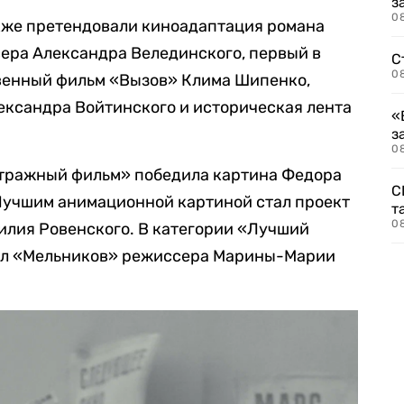
з
08
акже претендовали киноадаптация романа
ера Александра Велединского, первый в
С
08
венный фильм «Вызов» Клима Шипенко,
ександра Войтинского и историческая лента
«
з
08
тражный фильм» победила картина Федора
С
Лучшим анимационной картиной стал проект
т
0
лия Ровенского. В категории «Лучший
ал «Мельников» режиссера Марины-Марии