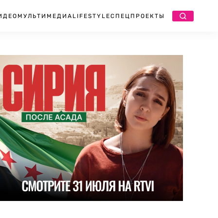
ИДЕО
МУЛЬТИМЕДИА
LIFESTYLE
СПЕЦПРОЕКТЫ