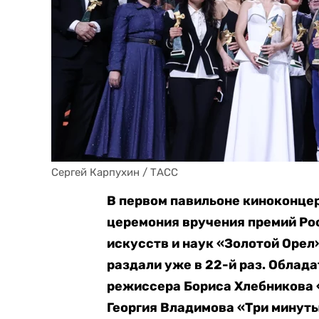
Сергей Карпухин / ТАСС
В первом павильоне киноконце
церемония вручения премий Р
искусств и наук «Золотой Орел»
раздали уже в 22-й раз. Облад
режиссера Бориса Хлебникова «
Георгия Владимова «Три минут