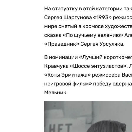
На статуэтку в этой категории т
Сергея Шаргунова «1993» режисс
мире снятый в космосе художест
сказка «По щучьему велению» Ал
«Праведник» Сергея Урсуляка.
В номинации «Лучший короткоме
Кравчука «Шоссе энтузиастов». 
«Коты Эрмитажа» режиссера Васи
неигровой фильм» победу одерж
Мельник.