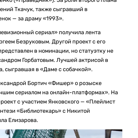
енко («Праведник»). За роли второго плана
ений Ткачук, также сыгравший в
нок — за драму «1993».
евизионный сериал» получила лента
геем Безруковым. Другой проект с его
редставлен в номинации, но статуэтку не
сандром Горбатовым. Лучшей актрисой в
а, сыгравшая в «Даме с собачкой».
ександрой Бортич «Фишер» о розыске
учшим сериалом на онлайн-платформах». На
роект с участием Янковского — «Плейлист
энтези «Библиотекарь» с Никитой
ла Елизарова.