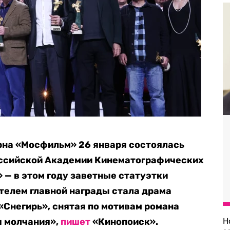
рна «Мосфильм» 26 января состоялась
оссийской Академии Кинематографических
 — в этом году заветные статуэтки
ателем главной награды стала драма
Снегирь», снятая по мотивам романа
ы молчания»,
пишет
«Кинопоиск».
Н