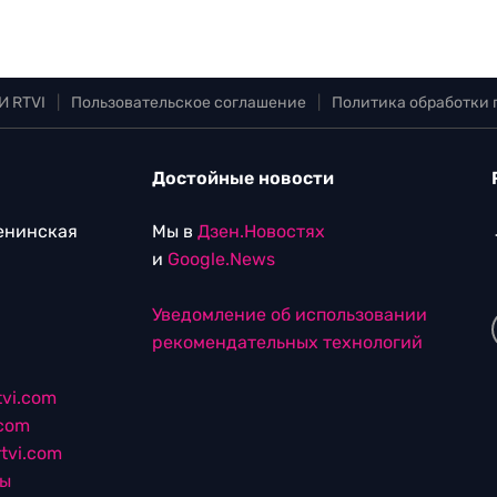
И RTVI
|
Пользовательское соглашение
|
Политика обработки
Достойные новости
Ленинская
Мы в
Дзен.Новостях
и
Google.News
Уведомление об использовании
рекомендательных технологий
vi.com
.com
tvi.com
лы