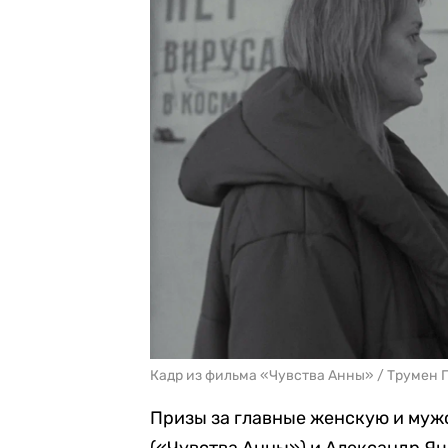
Кадр из фильма «Чувства Анны» / Трумен 
Призы за главные женскую и муж