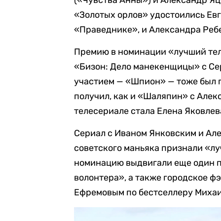
(«Чувства Анны») и Александр Яц
«Золотых орлов» удостоились Евг
«Праведнике», и Александра Ребе
Премию в номинации «лучший тел
«Бизон: Дело манекенщицы» с Сер
участием — «Шпион» — тоже был п
получил, как и «Шаляпин» с Алек
телесериале стала Елена Яковлев
Сериал с Иваном Янковским и Ал
советского маньяка признали «л
номинацию выдвигали еще один п
волонтера», а также городское ф
Ефремовым по бестселлеру Михаи