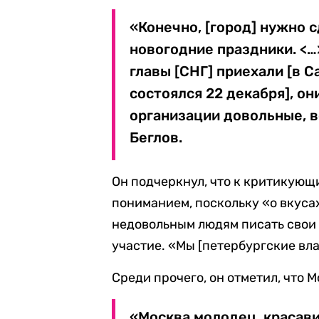
«Конечно, [город] нужно 
новогодние праздники. <…>
главы [СНГ] приехали [в 
состоялся 22 декабря], о
организации довольные, 
Беглов.
Он подчеркнул, что к критикующ
пониманием, поскольку «о вкусах
недовольным людям писать свои
участие. «Мы [петербургские вла
Среди прочего, он отметил, что 
«Москва молодец, красави