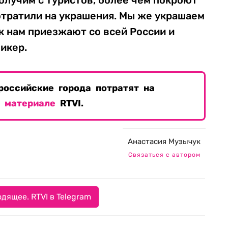
олучим с туристов, более чем покроют
отратили на украшения. Мы же украшаем
 к нам приезжают со всей России и
пикер.
российские города потратят на
в
материале
RTVI.
Анастасия Музычук
Связаться с автором
дящее. RTVI в Telegram