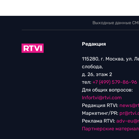
Выходные данные СМ
Редакция
115280, г. Москва, ул. 
слобода,
д. 26, этаж 2
тел:
+7 (499) 579-86-96
Для общих вопросов:
Infortvi@rtvi.com
Редакция RTVI:
news@rt
Маркетинг/PR:
pr@rtvi
Реклама RTVI:
adv-eu@r
Партнерские материа