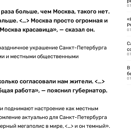
р
07
 раза больше, чем Москва, такого нет.
«
льше. <…> Москва просто огромная и
Р
Москва красавица», — сказал он.
07
С
праздничное украшение Санкт-Петербурга
с
07
ми и местными общественными
В
б
07
колько согласовали нам жители. <…>
бщая работа», — пояснил губернатор.
ии поднимают настроение как местным
формление актуально для Санкт-Петербурга
верный мегаполис в мире, <…> и он темный».