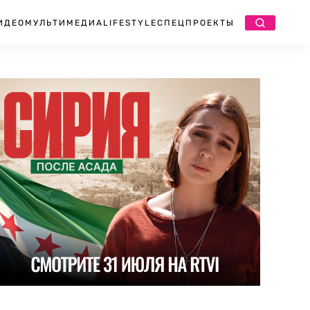
ИДЕО
МУЛЬТИМЕДИА
LIFESTYLE
СПЕЦПРОЕКТЫ