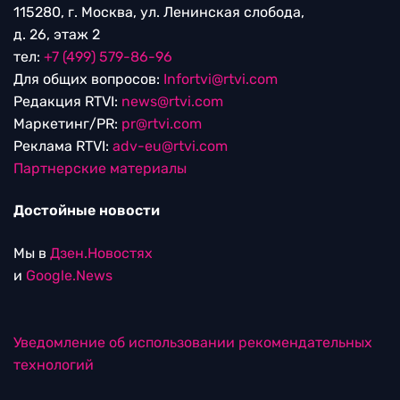
115280, г. Москва, ул. Ленинская слобода,
д. 26, этаж 2
тел:
+7 (499) 579-86-96
Для общих вопросов:
Infortvi@rtvi.com
Редакция RTVI:
news@rtvi.com
Маркетинг/PR:
pr@rtvi.com
Реклама RTVI:
adv-eu@rtvi.com
Партнерские материалы
Достойные новости
Мы в
Дзен.Новостях
и
Google.News
Уведомление об использовании рекомендательных
технологий