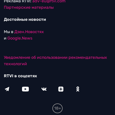
Реклама RTVI:
adv-eu@rtvi.com
Партнерские материалы
Достойные новости
Мы в
Дзен.Новостях
и
Google.News
Уведомление об использовании рекомендательных
технологий
RTVI в соцсетях
18+