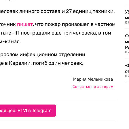
еловек личного состава и 27 единиц техники.
У
м
07
сточник
пишет
, что пожар произошел в частном
тате ЧП пострадали еще три человека, в том
Ф
м-канал.
м
Р
07
зрослом инфекционном отделении
 в Карелии, погиб один человек.
«
о
07
Мария Мельникова
Связаться с автором
дящее. RTVI в Telegram