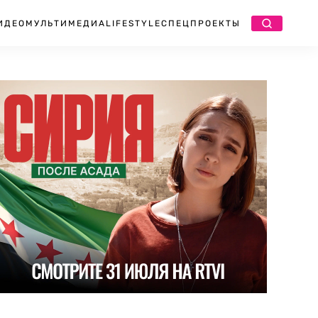
ИДЕО
МУЛЬТИМЕДИА
LIFESTYLE
СПЕЦПРОЕКТЫ