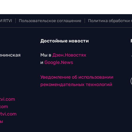
И RTVI
|
Пользовательское соглашение
|
Политика обработки
Достойные новости
Ленинская
Мы в
Дзен.Новостях
и
Google.News
Уведомление об использовании
рекомендательных технологий
vi.com
.com
tvi.com
лы