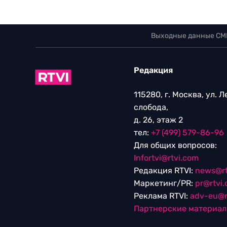
Выходные данные СМ
Редакция
115280, г. Москва, ул. 
слобода,
д. 26, этаж 2
тел:
+7 (499) 579-86-96
Для общих вопросов:
Infortvi@rtvi.com
Редакция RTVI:
news@rt
Маркетинг/PR:
pr@rtvi
Реклама RTVI:
adv-eu@r
Партнерские материа