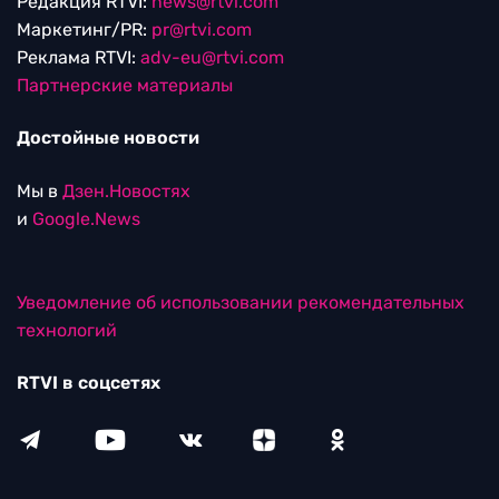
Редакция RTVI:
news@rtvi.com
Маркетинг/PR:
pr@rtvi.com
Реклама RTVI:
adv-eu@rtvi.com
Партнерские материалы
Достойные новости
Мы в
Дзен.Новостях
и
Google.News
Уведомление об использовании рекомендательных
технологий
RTVI в соцсетях